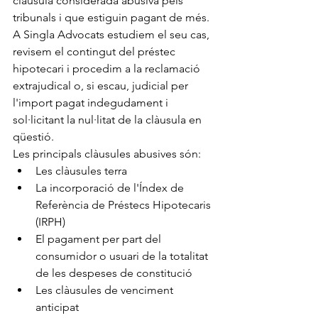
clàusula considerada abusiva pels 
tribunals i que estiguin pagant de més.
A Singla Advocats estudiem el seu cas, 
revisem el contingut del préstec 
hipotecari i procedim a la reclamació 
extrajudical o, si escau, judicial per 
l'import pagat indegudament i 
sol·licitant la nul·litat de la clàusula en 
qüestió.
Les principals clàusules abusives són:
Les clàusules terra
La incorporació de l'Índex de 
Referència de Préstecs Hipotecaris 
(IRPH)
El pagament per part del 
consumidor o usuari de la totalitat 
de les despeses de constitució
Les clàusules de venciment 
anticipat