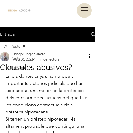
Entrada
All Posts
Josep Singla Sangrà
All Posts
Aug 30, 2023
1 min de lectura
Clàusules abusives?
dret bancari
En els darrers anys s'han produït 
importants victòries judicials que han 
aconseguit una millor en la protecció 
dels consumidors i usuaris pel que fa a 
les condicions contractuals dels 
préstecs hipotecaris.
Si tenen un préstec hipotecari, és 
altament probable que contingui una 